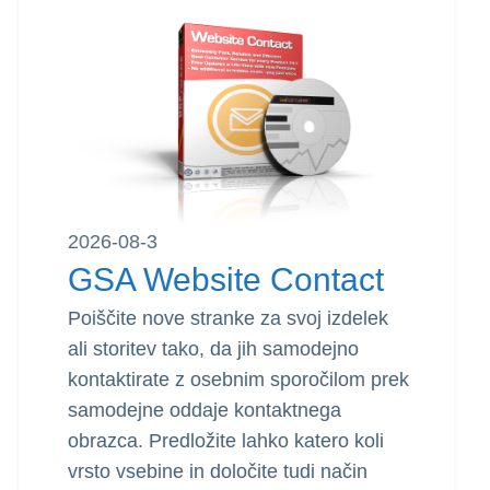
2026-08-3
GSA Search Engine
Ranker
Z GSA Search Engine Ranker vam
nikoli več ne bo treba skrbeti za
povratne povezave. Programska
oprema za vas gradi povratne
povezave 24 ur na dan, 7 dni na teden.