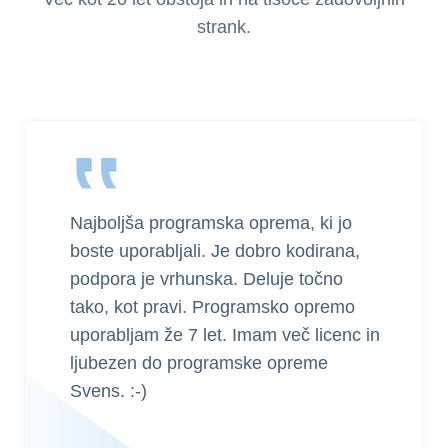
strank.
‟
Zahvaljujemo se, da bi dali to
programsko opremo. vsak dan nas
posodabljajte.
shen tharindu
ST
Forum