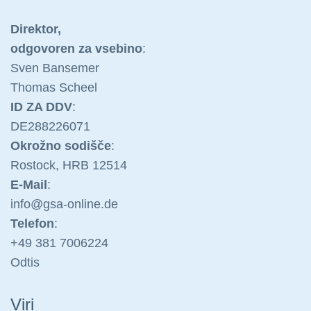
Direktor,
odgovoren za vsebino
:
Sven Bansemer
Thomas Scheel
ID ZA DDV
:
DE288226071
Okrožno sodišče
:
Rostock, HRB 12514
E-Mail
:
info@gsa-on
line.de
Telefon
:
+49 381 70
06224
Odtis
Viri