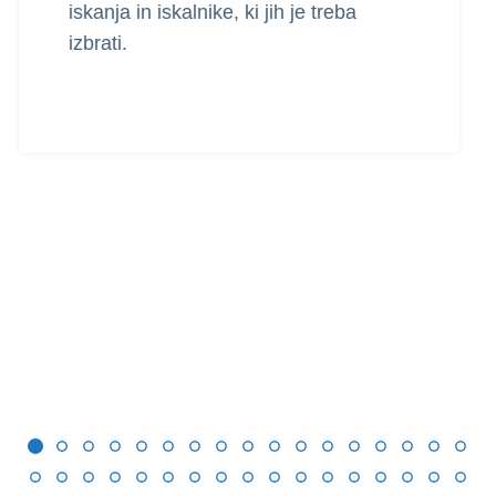
Za razliko od drugih orodij SEO ne
potrebuje podatkovne zbirke vnaprej
pregledanih spletnih mest, na katerih
pušča povratne povezave. Ko je vaš
projekt konfiguriran, GSA SER
samodejno poišče nova spletna mesta
za vas, registrira račune in predloži
vašo vsebino/povezave brez
kakršnega koli posredovanja z vaše
strani.