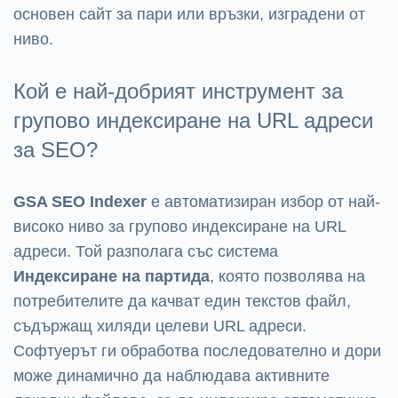
основен сайт за пари или връзки, изградени от
ниво.
Кой е най-добрият инструмент за
групово индексиране на URL адреси
за SEO?
GSA SEO Indexer
е автоматизиран избор от най-
високо ниво за групово индексиране на URL
адреси. Той разполага със система
Индексиране на партида
, която позволява на
потребителите да качват един текстов файл,
съдържащ хиляди целеви URL адреси.
Софтуерът ги обработва последователно и дори
може динамично да наблюдава активните