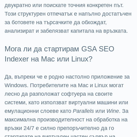
двукратно или поискате точния конкретен път.
Този структурен отпечатък е напълно достатъчен
за ботовете на търсачките да обхождат,
анализират и забелязват капитала на връзката.
Мога ли да стартирам GSA SEO
Indexer на Mac или Linux?
Да, въпреки че е родно настолно приложение за
Windows. Потребителите на Mac и Linux могат
лесно да разположат софтуера на своите
системи, като използват виртуални машини или
емулационни слоеве като
Parallels
или
Wine
. За
максимална производителност на обработка на
връзки 24/7 е силно препоръчително да го
стартирате на виртуален частен сървър на