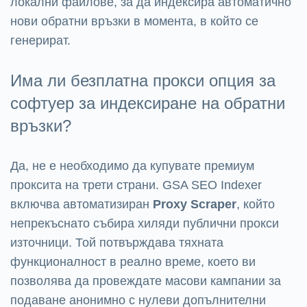
локални файлове, за да индексира автоматично
нови обратни връзки в момента, в който се
генерират.
Има ли безплатна прокси опция за
софтуер за индексиране на обратни
връзки?
Да, не е необходимо да купувате премиум
проксита на трети страни. GSA SEO Indexer
включва автоматизиран
Proxy Scraper
, който
непрекъснато събира хиляди публични прокси
източници. Той потвърждава тяхната
функционалност в реално време, което ви
позволява да провеждате масови кампании за
подаване анонимно с нулеви допълнителни