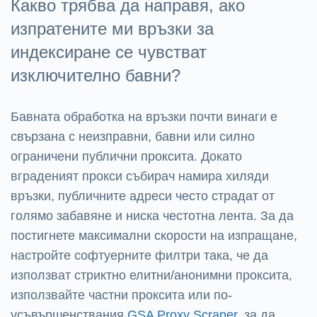
Какво трябва да направя, ако
изпратените ми връзки за
индексиране се чувстват
изключително бавни?
Бавната обработка на връзки почти винаги е
свързана с неизправни, бавни или силно
ограничени публични проксита. Докато
вграденият прокси събирач намира хиляди
връзки, публичните адреси често страдат от
голямо забавяне и ниска честотна лента. За да
постигнете максимални скорости на изпращане,
настройте софтуерните филтри така, че да
използват стриктно елитни/анонимни проксита,
използвайте частни проксита или по-
усъвършенствания
GSA Proxy Scraper
, за да