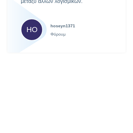
μεταξύ άλλων λογισμικών.
hoseyn1371
HO
Φόρουμ