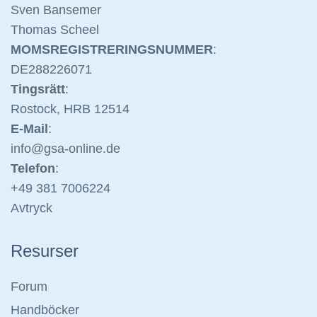
Sven Bansemer
Thomas Scheel
MOMSREGISTRERINGSNUMMER
:
DE288226071
Tingsrätt
:
Rostock, HRB 12514
E-Mail
:
info@gsa-on
line.de
Telefon
:
+49 381 70
06224
Avtryck
Resurser
Forum
Handböcker