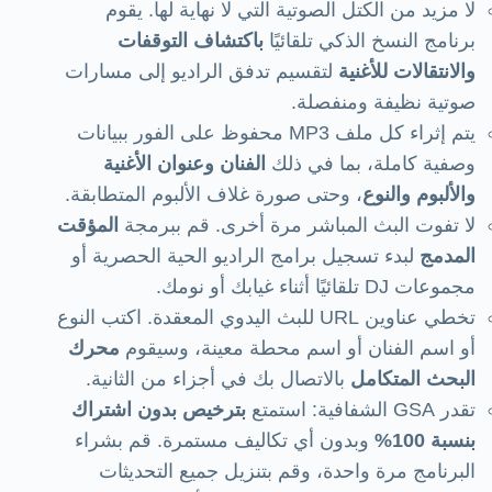
لا مزيد من الكتل الصوتية التي لا نهاية لها. يقوم
برنامج النسخ الذكي تلقائيًا
باكتشاف التوقفات
والانتقالات للأغنية
لتقسيم تدفق الراديو إلى مسارات
صوتية نظيفة ومنفصلة.
يتم إثراء كل ملف MP3 محفوظ على الفور ببيانات
وصفية كاملة، بما في ذلك
الفنان وعنوان الأغنية
والألبوم والنوع
، وحتى صورة غلاف الألبوم المتطابقة.
لا تفوت البث المباشر مرة أخرى. قم ببرمجة
المؤقت
المدمج
لبدء تسجيل برامج الراديو الحية الحصرية أو
مجموعات DJ تلقائيًا أثناء غيابك أو نومك.
تخطي عناوين URL للبث اليدوي المعقدة. اكتب النوع
أو اسم الفنان أو اسم محطة معينة، وسيقوم
محرك
البحث المتكامل
بالاتصال بك في أجزاء من الثانية.
تقدر GSA الشفافية: استمتع
بترخيص بدون اشتراك
بنسبة 100%
وبدون أي تكاليف مستمرة. قم بشراء
البرنامج مرة واحدة، وقم بتنزيل جميع التحديثات