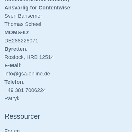
Ansvarlig for Contentwise
:
Sven Bansemer
Thomas Scheel
MOMS-ID
:
DE288226071
Byretten
:
Rostock, HRB 12514
E-Mail
:
info@gsa-on
line.de
Telefon
:
+49 381 70
06224
Påtryk
Ressourcer
Forum