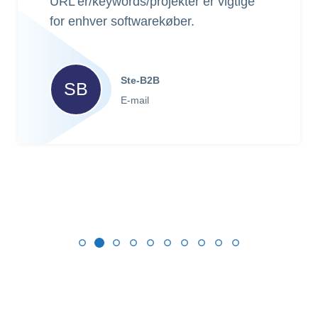
URL'er/keywords/projekter er vigtige
for enhver softwarekøber.
Ste-B2B
SB
E-mail