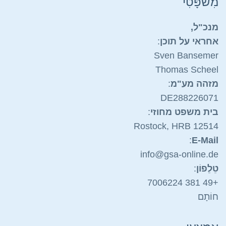
מִשׁפָּטִי
מנכ"ל,
אחראי על תוכן
:
Sven Bansemer
Thomas Scheel
מזהה מע"מ
:
DE288226071
בית משפט מחוזי
:
Rostock, HRB 12514
:
E-Mail
info@gsa-on
line.de
טֵלֵפוֹן
:
06224
+49 381 70
חוֹתָם