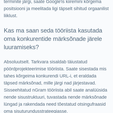
terminite järgi, saate Google'is kiiremini kõrgema
positsiooni ja meelitada ligi täpselt sihitud orgaanilist
liiklust.
Kas ma saan seda tööriista kasutada
oma konkurentide märksõnade järele
luuramiseks?
Absoluutselt. Tarkvara sisaldab täiustatud
pöördprojekteerimise tööriista. Saate sisestada mis
tahes kõrgeima konkurendi URL-i, et eraldada
täpsed märksõnad, mille järgi nad järjestavad.
Sisseehitatud nGram tööriista abil saate analüüsida
nende sisustruktuuri, tuvastada nende märksõnade
lüngad ja rakendada need tõestatud otsingufraasid
oma sisuturundusstrateegiasse.