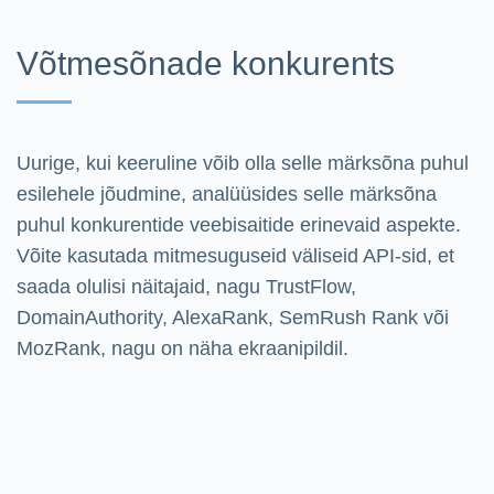
Võtmesõnade konkurents
Uurige, kui keeruline võib olla selle märksõna puhul
esilehele jõudmine, analüüsides selle märksõna
puhul konkurentide veebisaitide erinevaid aspekte.
Võite kasutada mitmesuguseid väliseid API-sid, et
saada olulisi näitajaid, nagu TrustFlow,
DomainAuthority, AlexaRank, SemRush Rank või
MozRank, nagu on näha ekraanipildil.