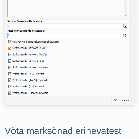
Võta märksõnad erinevatest