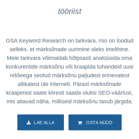
tööriist
GSA Keyword Research on tarkvara, mis on loodud
selleks, et märksõnade uurimine oleks imelihtne.
Meie tarkvara võimaldab hõlpsasti analüüsida oma
konkurentide märksõnu või kraapida tuhandeid uusi
niššeega seotud märksõnu paljudest erinevatest
allikatest üle interneti. Pärast märksõnade
kraapimist saate kiiresti saada olulisi SEO-väärtusi,
mis aitavad näha, milliseid märksõnu tasub järgida.
LAE ALLA
OSTA NÜÜD