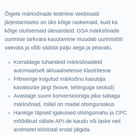
Õigete märksõnade leidmine veebisaidi
järjestamiseks on üks kõige raskemaid, kuid ka
kõige olulisemaid ülesandeid. GSA märksõnade
uurimise tarkvara kasutamine muudab uurimistöö
vaevata ja võib säästa palju aega ja peavalu.
Korraldage tuhandeid märksõnaideid
automaatselt aktuaalsetesse klastritesse
Filtreerige kogutud märksõnu kasutaja
kavatsuste järgi (teave, tehinguga seotud)
Avastage suure konversiooniga pika sabaga
märksõnad, millel on madal otsinguraskus
Hankige täpsed igakuised otsingumahu ja CPC
mõõdikud väliste API-de kaudu või laske neil
andmetel tööriistal endal jälgida.