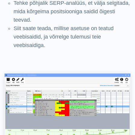
Tehke põhjalik SERP-analüüs, et välja selgitada,
mida kõrgeima positsiooniga saidid õigesti
teevad.
Siit saate teada, millise asetuse on teatud
veebisaidid, ja võrrelge tulemusi teie
veebisaidiga.