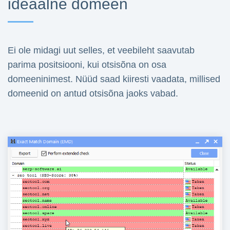
ideaalne domeen
Ei ole midagi uut selles, et veebileht saavutab
parima positsiooni, kui otsisõna on osa
domeeninimest. Nüüd saad kiiresti vaadata, millised
domeenid on antud otsisõna jaoks vabad.