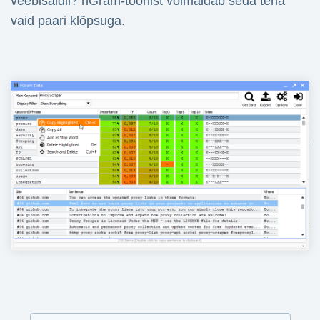
veebisaidil? nGram-tööriist võimaldab seda teha
vaid paari klõpsuga.