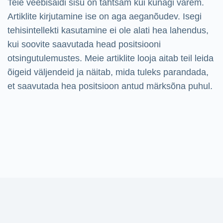
Teie veebisaidi sisu on tähtsam kui kunagi varem.
Artiklite kirjutamine ise on aga aeganõudev. Isegi
tehisintellekti kasutamine ei ole alati hea lahendus,
kui soovite saavutada head positsiooni
otsingutulemustes. Meie artiklite looja aitab teil leida
õigeid väljendeid ja näitab, mida tuleks parandada,
et saavutada hea positsioon antud märksõna puhul.